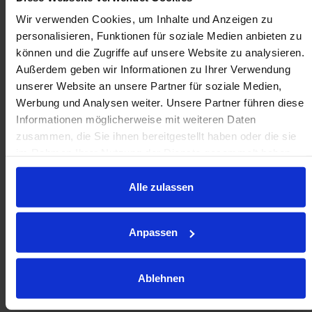
Unterlegscheibe + ‚T‘-
Wir verwenden Cookies, um Inhalte und Anzeigen zu
Holzeinlegesätze
personalisieren, Funktionen für soziale Medien anbieten zu
können und die Zugriffe auf unsere Website zu analysieren.
Verwendung mit den Serien Heavy Duty 81 & 91,
Außerdem geben wir Informationen zu Ihrer Verwendung
unserer Website an unsere Partner für soziale Medien,
Medium Duty MSP und Omnicaster Ball Casters.
Werbung und Analysen weiter. Unsere Partner führen diese
Informationen möglicherweise mit weiteren Daten
zusammen, die Sie ihnen bereitgestellt haben oder die sie
im Rahmen Ihrer Nutzung der Dienste gesammelt haben.
Alle zulassen
Holzeinlagebefestigung
Anpassen
Befestigung mit Mutter und Unterlegscheibe
Ablehnen
Die Merkmale werden unten angezeigt