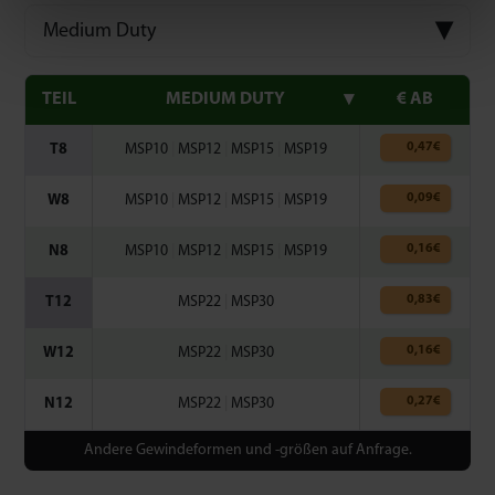
Medium Duty
TEIL
MEDIUM DUTY
€ AB
0,47
€
T8
MSP10
|
MSP12
|
MSP15
|
MSP19
0,09
€
W8
MSP10
|
MSP12
|
MSP15
|
MSP19
0,16
€
N8
MSP10
|
MSP12
|
MSP15
|
MSP19
0,83
€
T12
MSP22
|
MSP30
0,16
€
W12
MSP22
|
MSP30
0,27
€
N12
MSP22
|
MSP30
Andere Gewindeformen und -größen auf Anfrage.