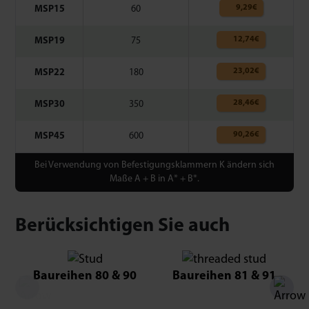
9,29
€
MSP15
60
12,74
€
MSP19
75
23,02
€
MSP22
180
28,46
€
MSP30
350
90,26
€
MSP45
600
Bei Verwendung von Befestigungsklammern K ändern sich
Maße A + B in A* + B*.
Berücksichtigen Sie auch
Baureihen 80 & 90
Baureihen 81 & 91