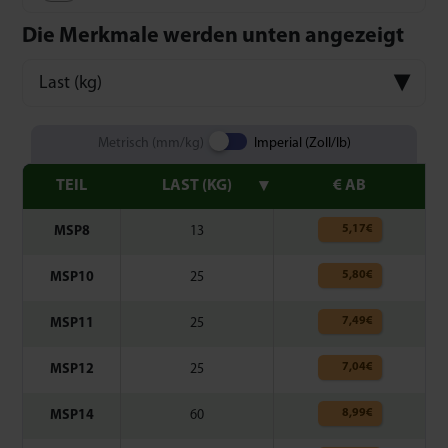
Die Merkmale werden unten angezeigt
Last (kg)
Metrisch (mm/kg)
Imperial (Zoll/lb)
TEIL
LAST (KG)
€ AB
5,17
€
MSP8
13
5,80
€
MSP10
25
7,49
€
MSP11
25
7,04
€
MSP12
25
8,99
€
MSP14
60