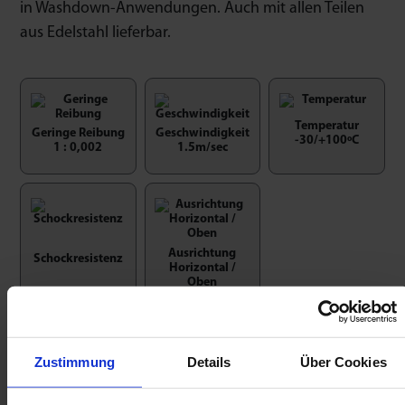
in Washdown-Anwendungen. Auch mit allen Teilen
aus Edelstahl lieferbar.
Temperatur
Geringe Reibung
Geschwindigkeit
-30/+100ºC
1 : 0,002
1.5m/sec
Ausrichtung
Schockresistenz
Horizontal /
Oben
Zustimmung
Details
Über Cookies
Sicherungsringe Typ ‚K‘ und ‚C‘