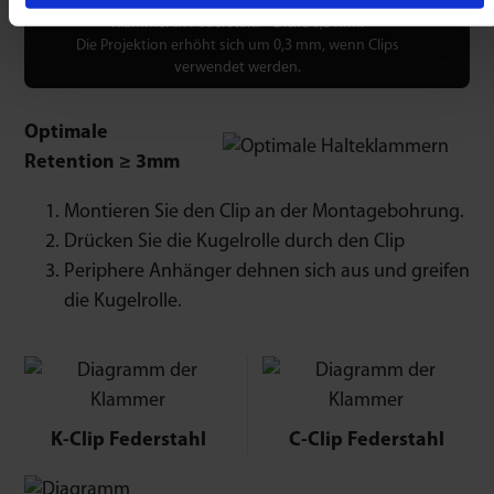
Klammer in Federstahl – Dicke 0,3 mm.
Die Projektion erhöht sich um 0,3 mm, wenn Clips
verwendet werden.
Optimale
Retention ≥ 3mm
Montieren Sie den Clip an der Montagebohrung.
Drücken Sie die Kugelrolle durch den Clip
Periphere Anhänger dehnen sich aus und greifen
die Kugelrolle.
K-Clip Federstahl
C-Clip Federstahl