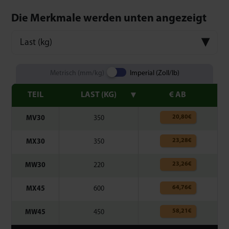
Die Merkmale werden unten angezeigt
Last (kg)
Metrisch (mm/kg)
Imperial (Zoll/lb)
TEIL
LAST (KG)
€ AB
20,80
€
MV30
350
23,28
€
MX30
350
23,26
€
MW30
220
64,76
€
MX45
600
58,21
€
MW45
450