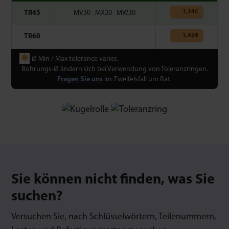
1,34
€
TR45
MV30
|
MX30
|
MW30
1,42
€
TR60
❋
Ø Min / Max tolerance varies.
Bohrungs-Ø ändern sich bei Verwendung von Toleranzringen.
Fragen Sie uns
im Zweifelsfall um Rat.
Sie können nicht finden, was Sie
suchen?
Versuchen Sie, nach Schlüsselwörtern, Teilenummern,