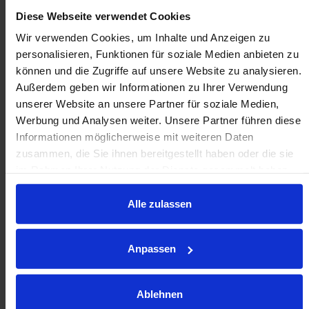
Diese Webseite verwendet Cookies
Befestigungsclips gleichen Unregelmäßigkeiten in
Bohrung und Durchmesser aus.
Wir verwenden Cookies, um Inhalte und Anzeigen zu
personalisieren, Funktionen für soziale Medien anbieten zu
Ideal, wenn nur einseitiger Zugang auf
können und die Zugriffe auf unsere Website zu analysieren.
Befestigungsfläche möglich ist.
Außerdem geben wir Informationen zu Ihrer Verwendung
unserer Website an unsere Partner für soziale Medien,
Werbung und Analysen weiter. Unsere Partner führen diese
Die Merkmale werden unten angezeigt
Informationen möglicherweise mit weiteren Daten
zusammen, die Sie ihnen bereitgestellt haben oder die sie
Medium Duty
im Rahmen Ihrer Nutzung der Dienste gesammelt haben.
TEIL
MEDIUM DUTY
€ AB
Alle zulassen
1,32
€
K30
MV30
|
MX30
|
MW30
Anpassen
1,73
€
C30
MV30
|
MX30
|
MW30
Ablehnen
1,84
€
K45
MX45
|
MW45