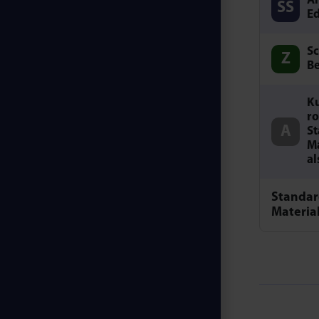
Al
Ed
Sc
B
Ku
ro
St
Ma
al
Standar
Materia