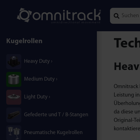
Type 1 or mor
Tec
Kugelrollen
Heavy Duty
Heav
Medium Duty
Omnitrack H
Leistung i
Light Duty
Überholung
da diese u
Gefederte und T / B-Stangen
Original-Te
kontaktiere
Pneumatische Kugelrollen