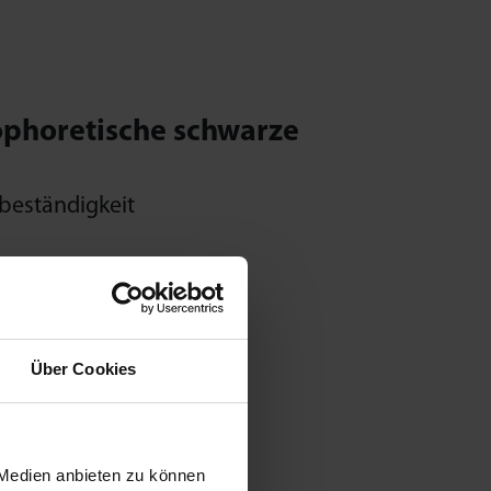
ophoretische schwarze
beständigkeit
Über Cookies
ollen
 Medien anbieten zu können