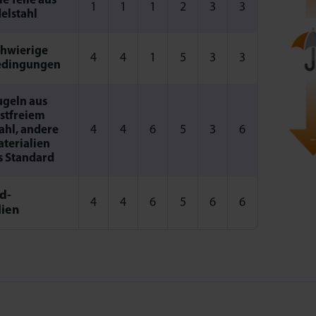
le Teile aus
1
1
1
2
3
3
elstahl
hwierige
4
4
1
5
3
3
edingungen
geln aus
stfreiem
4
4
6
5
3
6
ahl, andere
terialien
s Standard
d-
4
4
6
5
6
6
lien