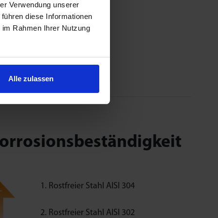
hrer Verwendung unserer
 führen diese Informationen
ie im Rahmen Ihrer Nutzung
Alle zulassen
orrosionsbeständigkeit
Rostfreier Stahl AISI 304
Rostfreier Stahl AISI 302