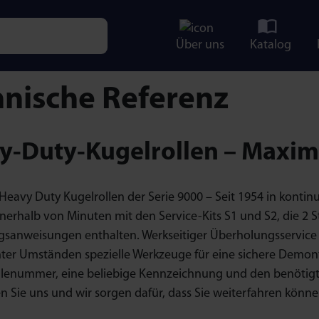
Über uns
Katalog
e characters for results.
hnische Referenz
y-Duty-Kugelrollen – Maxima
eavy Duty Kugelrollen der Serie 9000 – Seit 1954 in kontinu
nnerhalb von Minuten mit den Service-Kits S1 und S2, die 
sanweisungen enthalten. Werkseitiger Überholungsservice f
nter Umständen spezielle Werkzeuge für eine sichere Demont
ilenummer, eine beliebige Kennzeichnung und den benötigten 
n Sie uns und wir sorgen dafür, dass Sie weiterfahren könne