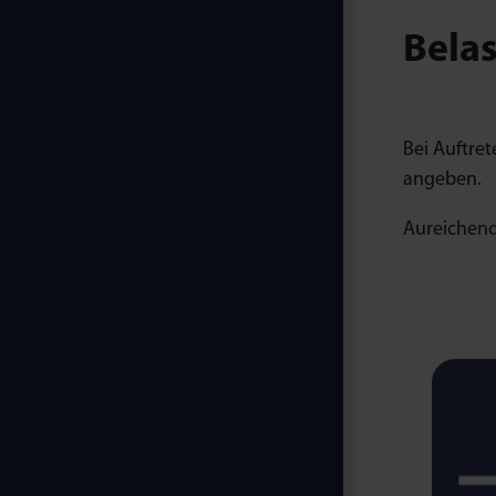
Belas
Bei Auftre
angeben.
Aureichende