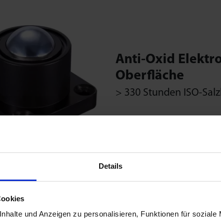
Anti-Oxid Elektr
Oberfläche
> 330 Stunden ISO-Salz
Details
Cookies
Edelstahl-Kugelr
nhalte und Anzeigen zu personalisieren, Funktionen für soziale