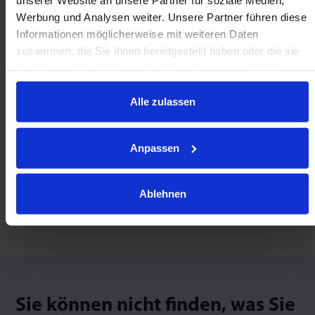
SCHWEDISCH
Werbung und Analysen weiter. Unsere Partner führen diese
Informationen möglicherweise mit weiteren Daten
เราพูดภาษาไทย
zusammen, die Sie ihnen bereitgestellt haben oder die sie
im Rahmen Ihrer Nutzung der Dienste gesammelt haben.
THAI
Alle zulassen
我们说中文
CHINESISCH
Anpassen
私たちは日本語を話します
Ablehnen
JAPANISCH
Sie können nicht finden, was Sie