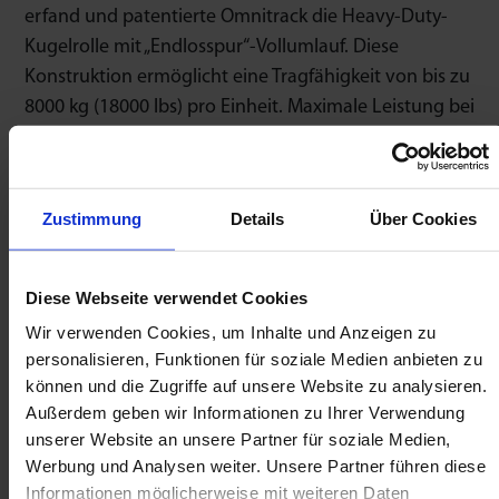
erfand und patentierte Omnitrack die Heavy-Duty-
Kugelrolle mit „Endlosspur“-Vollumlauf. Diese
Konstruktion ermöglicht eine Tragfähigkeit von bis zu
8000 kg (18000 lbs) pro Einheit. Maximale Leistung bei
höchster Präzision und Lebensdauer.
Ein umfassendes Angebot an Größen,
Befestigungsmöglichkeiten und Materialoptionen. Wir
Zustimmung
Details
Über Cookies
fertigen kundenspezifische Kugeltransporttische,
Plattformen und Schienen. Kugelrollen und flexible
Diese Webseite verwendet Cookies
Fördermodule für müheloses Fördern. Omnicaster-
Wir verwenden Cookies, um Inhalte und Anzeigen zu
Kugelrollen und Omnifloat-Rollen für die
personalisieren, Funktionen für soziale Medien anbieten zu
Glasbearbeitung bieten eine schonende Beförderung
können und die Zugriffe auf unsere Website zu analysieren.
mit Expressversand zu Ihnen nach Hause.
Außerdem geben wir Informationen zu Ihrer Verwendung
unserer Website an unsere Partner für soziale Medien,
Die hauseigene Entwicklungs- und Produktionsstätte
Werbung und Analysen weiter. Unsere Partner führen diese
von Omnitrack in Stroud, UK. Originalhersteller mit
Informationen möglicherweise mit weiteren Daten