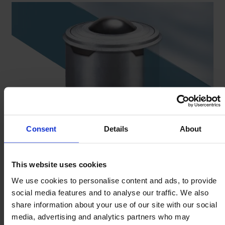
Consent
Details
About
Encaixar o grampo no orifício de montagem
Pressionar a esfera através do grampo
This website uses cookies
Molas periféricas expandem e retêm a esfera
We use cookies to personalise content and ads, to provide
social media features and to analyse our traffic. We also
share information about your use of our site with our social
media, advertising and analytics partners who may