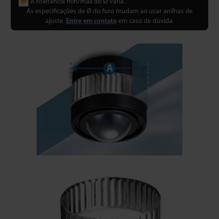
❋
A tolerância mín/máx do Ø varia.
As especificações de Ø do furo mudam ao usar anilhas de
ajuste.
Entre em contato
em caso de dúvida.