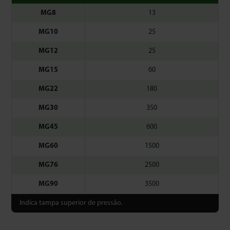
MG8
13
MG10
25
MG12
25
MG15
60
MG22
180
MG30
350
MG45
600
MG60
1500
MG76
2500
MG90
3500
Indica tampa superior de pressão.