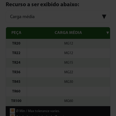
Recurso a ser exibido abaixo:
Carga média
PEÇA
CARGA MÉDIA
TR20
MG12
TR22
MG12
TR24
MG15
TR36
MG22
TR45
MG30
TR60
TR100
MG60
❋
Ø Min / Max tolerance varies.