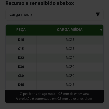
Recurso a ser exibido abaixo:
Carga média
PEÇA
CARGA MÉDIA
K15
MG15
C15
MG15
K22
MG22
K30
MG30
C30
MG30
K45
MG45
Clipes feitos de aço mola – 0,3 mm de espessura.
A projeção é aumentada em 0,3 mm ao usar os clipes.