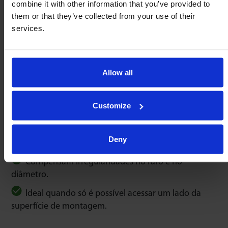
combine it with other information that you’ve provided to
them or that they’ve collected from your use of their
Clipe tipo “K” mola de
Clipe em ‘C’ com mola
services.
aço
de aço
Allow all
Outros grampos disponíveis.
Customize
Anilhas de ajuste
Deny
Compensam irregularidades no furo e no
diâmetro.
Ideal quando só é possível acessar um lado da
superfície de montagem.