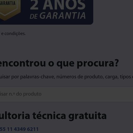
o e condições.
encontrou o que procura?
isar por palavras-chave, números de produto, carga, tipos 
ore characters for results.
ltoria técnica gratuita
55 11 4349 6211