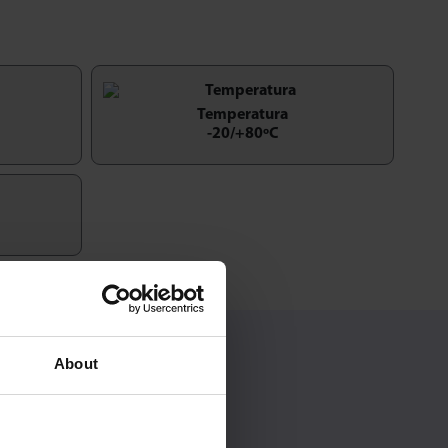
Temperatura
-20/+80ºC
About
pesados: