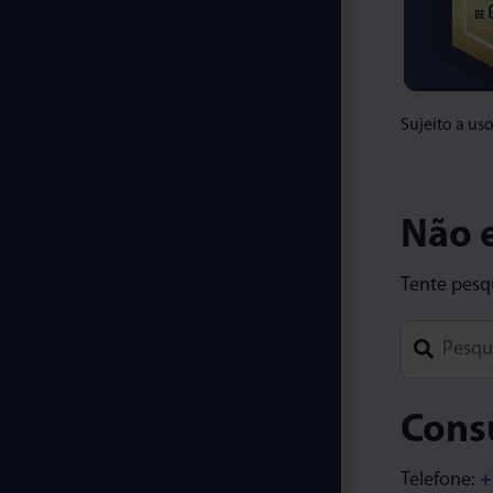
Sujeito a us
Não 
Tente pesqu
Type 1 or m
Consu
Telefone:
+