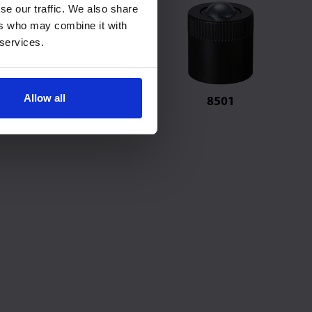
se our traffic. We also share
ers who may combine it with
 services.
Allow all
420
MN30
8501