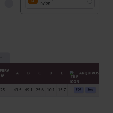
nylon
b)
FERA
ARQUIVOS
A
B
C
D
E
Ø
25
43.5
49.1
25.6
10.1
15.7
PDF
Step