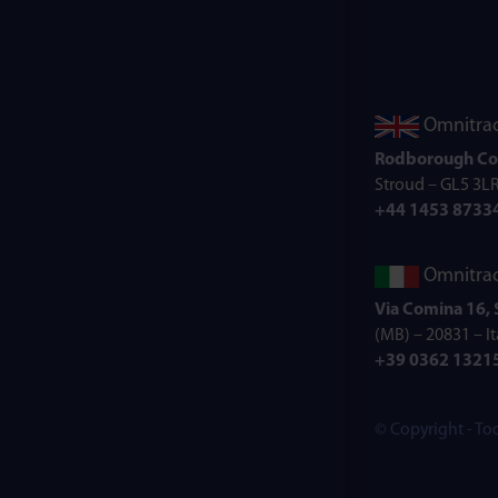
Omnitrac
Rodborough Co
Stroud – GL5 3LR
+44 1453 8733
Omnitrac
Via Comina 16,
(MB) – 20831 – It
+39 0362 1321
© Copyright - To