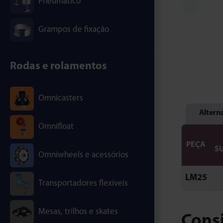
Pneumático
Grampos de fixação
Rodas e rolamentos
Omnicasters
Altern
Omnifloat
PEÇA
S
Omniwheels e acessórios
LM25
Transportadores flexíveis
Mesas, trilhos e skates
Cons