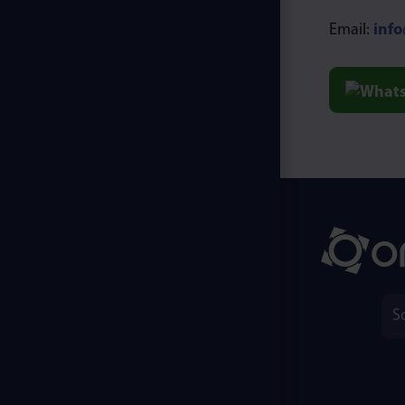
Email:
inf
S