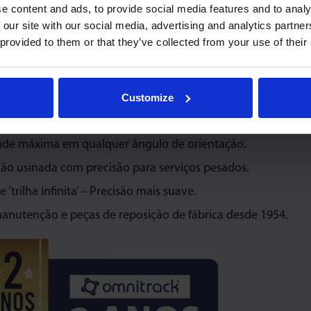
e content and ads, to provide social media features and to analy
 our site with our social media, advertising and analytics partn
 provided to them or that they’ve collected from your use of their
Customize
22
9820
9520
9
ade máxima em qualquer ângulo de orientação.
ão usinada com precisão para serviços pesados.
 ‘trilha infinita’ – Precisão mais suave.
manutenção e peças de reposição de fábrica desde 1954.