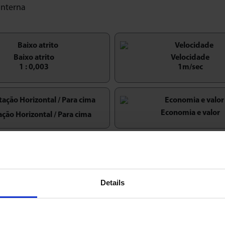
interna
Baixo atrito
Velocidade
1 : 0,003
1m/sec
Economia e valor
ação Horizontal / Para cima
Details
os similares para serviços 