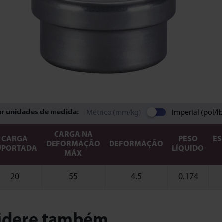
ar unidades de medida:
Métrico (mm/kg)
Imperial (pol/l
CARGA NA
CARGA
PESO
ES
DEFORMAÇÃO
DEFORMAÇÃO
UPORTADA
LÍQUIDO
MÁX
20
55
4.5
0.174
idere também