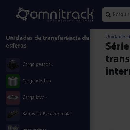
Type 1 or mor
Unidades d
Unidades de transferência de
Série
esferas
trans
Carga pesada
inter
Carga média
Carga leve
Barras T / B e com mola