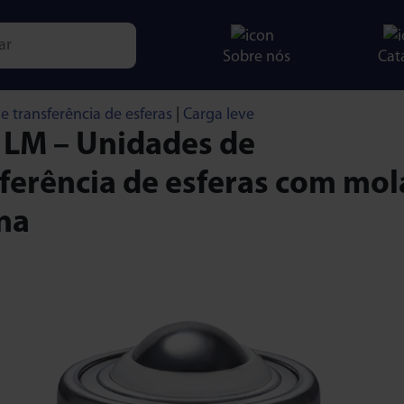
Sobre nós
Cat
e characters for results.
e transferência de esferas
|
Carga leve
 LM – Unidades de
ferência de esferas com mol
na