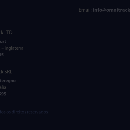
Email:
info@omnitrac
k LTD
urt
 – Inglaterra
45
k SRL
 Seregno
ália
595
dos os direitos reservados