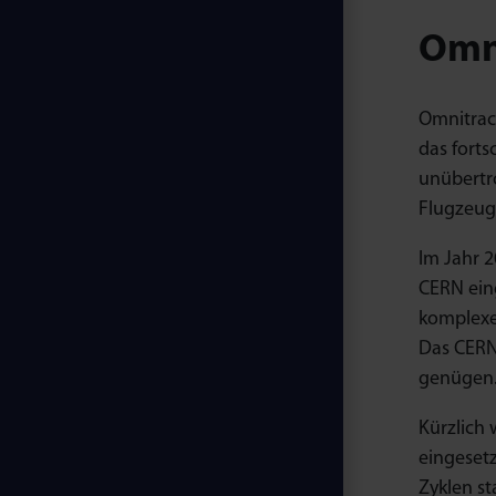
Omni
Omnitra
das forts
unübertro
Flugzeug
Im Jahr 
CERN ein
komplexe
Das CERN
genügen
Kürzlich
eingesetz
Zyklen st