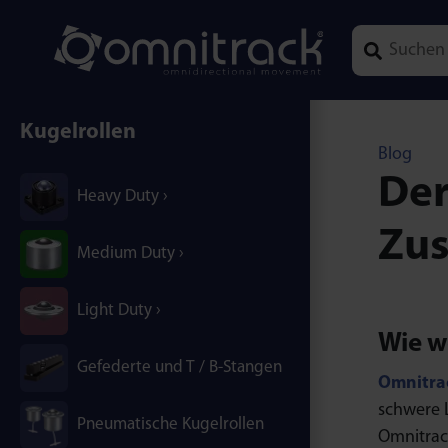
Type 1 or mor
Kugelrollen
Blog
Der
Heavy Duty
Zus
Medium Duty
Light Duty
Wie w
Gefederte und T / B-Stangen
Omnitra
schwere L
Pneumatische Kugelrollen
Omnitrac