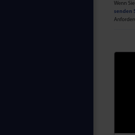
Wenn Sie
senden S
Anforder