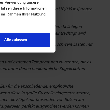
hrer Verwendung unserer
 führen diese Informationen
lrollen können jeweils 4550 kg [10,000 lbs] tragen
ie im Rahmen Ihrer Nutzung
sschienen“-Innensystems in jedem beliebigen
der die Bewegungsqualität beeinträchtigt wird.
Alle zulassen
ermöglichen und die es erlaubt, schwere Lasten mit
gen und extremen Temperaturen zu nennen, die es
tzen, unter denen herkömmliche Kugelkalotten
llen für die abschließende, empfindliche
wenn diese in große Gussteile eingesetzt werden,
önnen die Flügel mit Tausenden von Bolzen am
 Kugelrollen perfekt ausgerichtet werden können,