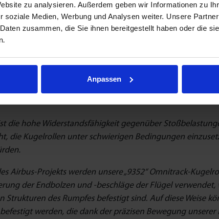
Website zu analysieren. Außerdem geben wir Informationen zu I
r soziale Medien, Werbung und Analysen weiter. Unsere Partner
 die höchstmögliche Tragfähigkeit – Die größten unserer Kuge
 Daten zusammen, die Sie ihnen bereitgestellt haben oder die s
gen.“
n.
 können unsere Einheiten dank unseres patentierten „Endlo
ngswinkel eingesetzt werden, ohne dass die Tragfähigkeit o
Anpassen
e Punkt ist die „reibungslose“ Bewegung, die unsere Geräte 
 Präzision und minimalem Kraftaufwand zu manövrieren.
 ist die hohe Widerstandsfähigkeit gegenüber Stoßbelastun
ht, die Kugelrollen unter schwierigen Bedingungen einzuse
ürden.
des Airbus-Projekts werden unsere „9352“ Omnitrack-Kugelro
erung der Endbolzen und -beschläge der Flügel verwendet, 
n Strukturen des Rumpfes befestigt sind. Auf diese Weise k
 befestigt werden, die dank der präzisen Bewegung unserer