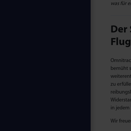
was für e
Der
Flu
Omnitrack
bemüht s
weiterent
zu erfüll
reibungs
Widersta
in jedem 
Wir freu