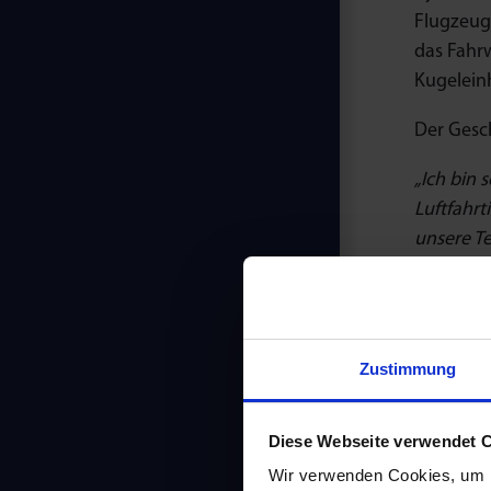
Flugzeug
das Fahr
Kugeleinh
Der Gesch
„Ich bin 
Luftfahrt
unsere Te
Waru
Zustimmung
die 
Diese Webseite verwendet 
Wir haben
Wir verwenden Cookies, um I
Flugzeugm