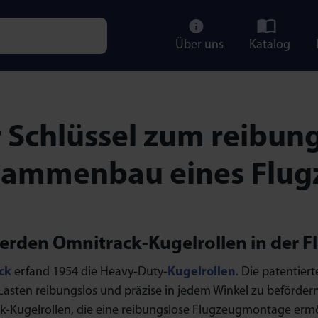
Über uns
Katalog
e characters for results.
 Schlüssel zum reibun
ammenbau eines Flug
erden Omnitrack-Kugelrollen in der 
ck
erfand 1954 die Heavy-Duty-
Kugelrollen
. Die patentier
asten reibungslos und präzise in jedem Winkel zu befördern. 
k-Kugelrollen, die eine reibungslose Flugzeugmontage erm