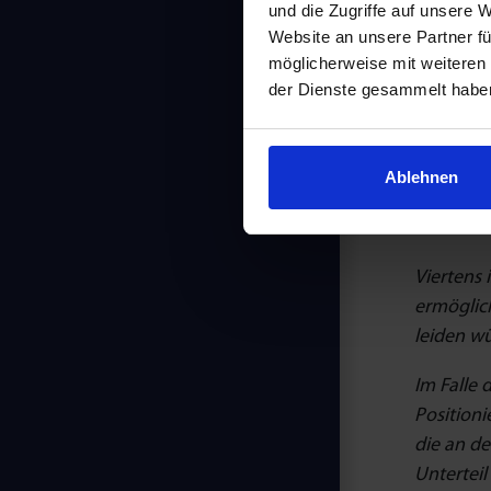
und die Zugriffe auf unsere 
Website an unsere Partner fü
„Erstens,
möglicherweise mit weiteren
und bewe
der Dienste gesammelt habe
Zweitens
Ausrichtu
Ablehnen
Der dritt
höchster
Viertens
ermöglic
leiden w
Im Falle 
Positioni
die an de
Unterteil