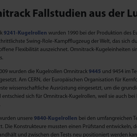
track Fallstudien aus der Lu
ck
9241-Kugelrollen
wurden 1990 bei der Produktion des Eur
chrittlichste Swing-Role-Kampfflugzeug der Welt, das sich dur
ffene Flexibilität auszeichnet. Omnitrack-Kugeleinheiten sin
s.
2009 wurden die Kugelrollen Omnitrack
9445
und 9454 im Tei
gesetzt. Am CERN, der Europäischen Organisation für Kernfo
ste wissenschaftliche Ausrüstung eingesetzt, um die grundl
 entschied sich für Omnitrack-Kugelrollen, weil sie auch 
.
 wurden unsere
9840-Kugelrollen
bei den umfangreichen T
t. Die Konstrukteure mussten einen Prüfstand entwickeln, d
andhält und zwischen den Tests neu positioniert werden kan