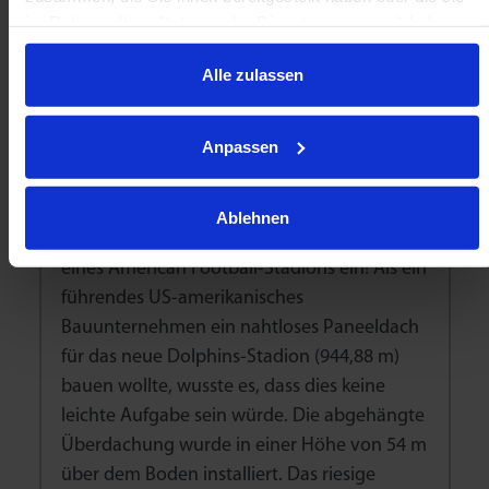
im Rahmen Ihrer Nutzung der Dienste gesammelt haben.
Alle zulassen
Omnitrack-Kugelrollen setzen
Anpassen
beim Bau von American-Football-
Stadien ein
Ablehnen
Omnitrack-Kugelrollen setzen beim Bau
eines American Football-Stadions ein! Als ein
führendes US-amerikanisches
Bauunternehmen ein nahtloses Paneeldach
für das neue Dolphins-Stadion (944,88 m)
bauen wollte, wusste es, dass dies keine
leichte Aufgabe sein würde. Die abgehängte
Überdachung wurde in einer Höhe von 54 m
über dem Boden installiert. Das riesige