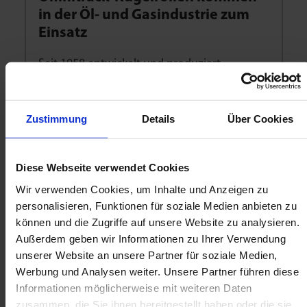
in der Öl- und Gasindustrie zum
Einsatz
Seit 1958 entwickelt und produziert
Omnitrack Kugelrollen(BTUs) für die Öl- und
Gasindustrie. Heute sind die Kugelrollen von
Omnitrack auf der ganzen Welt im Einsatz
Zustimmung
Details
Über Cookies
und werden von den meisten großen Öl-
und Gasdienstleistern in einer Vielzahl von
Diese Webseite verwendet Cookies
Anwendungen verwendet. Das einzigartige
Wir verwenden Cookies, um Inhalte und Anzeigen zu
patentierte Design des Innentisches und die
personalisieren, Funktionen für soziale Medien anbieten zu
verwendeten korrosionsbeständigen
können und die Zugriffe auf unsere Website zu analysieren.
Materialien bedeuten, dass diese Einheiten
Außerdem geben wir Informationen zu Ihrer Verwendung
in […]
unserer Website an unsere Partner für soziale Medien,
Werbung und Analysen weiter. Unsere Partner führen diese
Mehr lesen
Informationen möglicherweise mit weiteren Daten
zusammen, die Sie ihnen bereitgestellt haben oder die sie