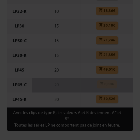
18,36
€
LP22-K
10
20,18
€
LP30
15
21,74
€
LP30-C
15
21,35
€
LP30-K
15
49,01
€
LP45
20
0,00
€
LP45-C
20
50,52
€
LP45-K
20
Avec les clips de type K, les valeurs A et B deviennent A* et
B*.
Toutes les séries LP ne comportent pas de joint en feutre.