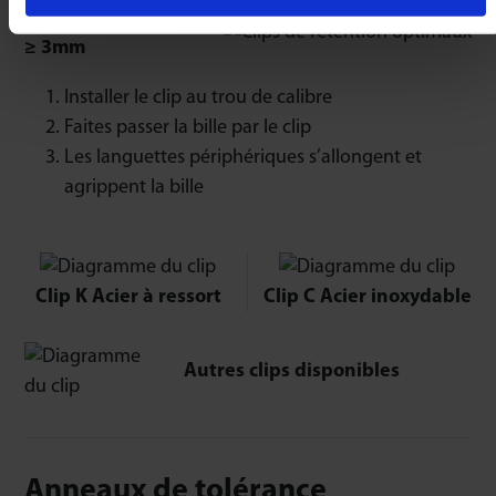
Maintien optimal
≥ 3mm
Installer le clip au trou de calibre
Faites passer la bille par le clip
Les languettes périphériques s’allongent et
agrippent la bille
Clip K Acier à ressort
Clip C Acier inoxydable
Autres clips disponibles
Anneaux de tolérance