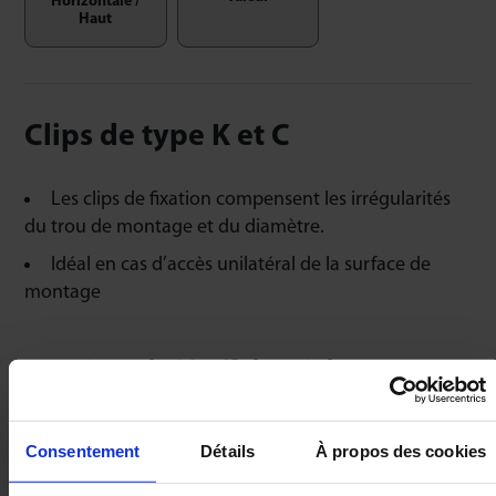
Horizontale /
Haut
Clips de type K et C
Les clips de fixation compensent les irrégularités
du trou de montage et du diamètre.
Idéal en cas d’accès unilatéral de la surface de
montage
Fonctionnalité à afficher ci-dessous:
Charge légère
Consentement
Détails
À propos des cookies
RÉF
CHARGE LÉGÈRE
À PARTIR DE €