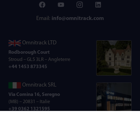
Email:
info@omnitrack.com
Omnitrack LTD
Rodborough Court
Stroud – GL5 3LR –
Angleterre
+44 1453 873345
Omnitrack SRL
Via Comina 16, Seregno
(MB) – 20831 – Italie
+39 0362 1321595
© Copyright - Tous droits réservés