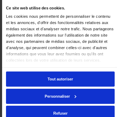
Ce site web utilise des cookies.
0,82
€
K15
LP15
Les cookies nous permettent de personnaliser le contenu
et les annonces, d'offrir des fonctionnalités relatives aux
1,10
€
C15
LP15
médias sociaux et d'analyser notre trafic. Nous partageons
également des informations sur l'utilisation de notre site
0,96
€
K22
LP22
avec nos partenaires de médias sociaux, de publicité et
d'analyse, qui peuvent combiner celles-ci avec d'autres
1,27
€
C22
LP22
informations que vous leur avez fournies ou qu'ils ont
1,32
€
collectées lors de votre utilisation de leurs services.
K30
LP30
1,73
€
C30
LP30
Tout autoriser
1,84
€
K45
LP45
Clips en acier à ressort d’une épaisseur de 0,3 mm.
Personnaliser
Le dépassement est augmenté de 0,3 mm lorsque l’on utilise
les clips.
Refuser