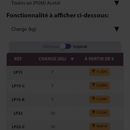
Toutes en (POM) Acetel
Fonctionnalité à afficher ci-dessous:
Charge (kg)
Métrique
Impérial
RÉF
CHARGE (KG)
À PARTIR DE €
11,87
€
LP15
7
12,85
€
LP15-C
7
12,59
€
LP15-K
7
17,53
€
LP22
10
18,61
€
LP22-C
10