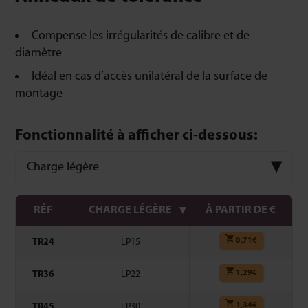
Compense les irrégularités de calibre et de
diamètre
Idéal en cas d’accès unilatéral de la surface de
montage
Fonctionnalité à afficher ci-dessous:
Charge légère
RÉF
CHARGE LÉGÈRE
À PARTIR DE €
0,71
€
TR24
LP15
1,29
€
TR36
LP22
1,34
€
TR45
LP30