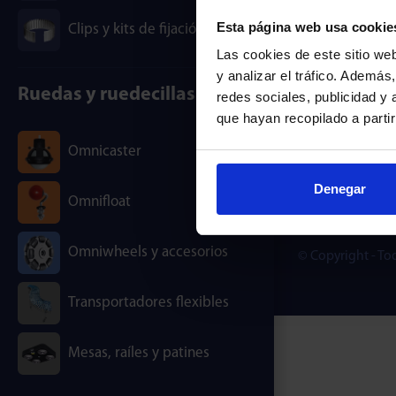
Omnitrac
Esta página web usa cookie
Clips y kits de fijación
Rodborough Co
Las cookies de este sitio we
Stroud – GL5 3L
y analizar el tráfico. Ademá
+44 1453 8733
Ruedas y ruedecillas
redes sociales, publicidad y
que hayan recopilado a parti
Omnitrac
Omnicaster
Via Comina 16,
(MB) – 20831 – It
Denegar
Omnifloat
+39 0362 1321
Omniwheels y accesorios
© Copyright - To
Transportadores flexibles
Mesas, raíles y patines