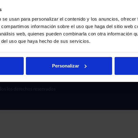
k LTD
s
urt
b se usan para personalizar el contenido y los anuncios, ofrecer
R – England
s, compartimos información sobre el uso que haga del sitio web 
45
 análisis web, quienes pueden combinarla con otra información q
r del uso que haya hecho de sus servicios.
k SRL
 Seregno
aly
Personalizar
595
dos los derechos reservados