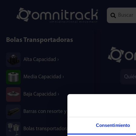
Type 1 or mor
Bolas Transportadoras
Alta Capacidad
Quié
Media Capacidad
Baja Capacidad
Barras con resorte y en T / B
Consentimiento
Bolas transportadoras neumáticas