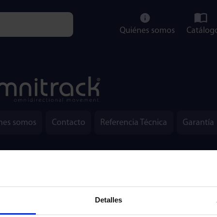
Quiénes somos
Catálog
e characters for results.
nes somos
Contacto
Referencia Técnica
Garantía
Email:
info@omnitrac
Detalles