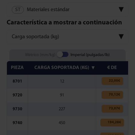
Materiales estándar
Característica a mostrar a continuación
Carga soportada (kg)
Métrico (mm/kg)
Imperial (pulgadas/lb)
PIEZA
CARGA SOPORTADA (KG)
€ DE
22,00
€
8701
12
70,12
€
9720
91
73,07
€
9730
227
194,28
€
9740
450