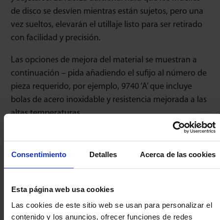
de disco se desvíen mientras están sujetos, pero una
vez sueltos, elevarán el utillaje listo para ser retirado
con facilidad y precisión.
Las opciones de mejora del material se muestran a
continuación – pida añadiendo el sufijo al número de
pieza requerido, por ejemplo, 9740 ‘A’ que incluye
bolas de acero inoxidable y resistencia mejorada a las
altas temperaturas.
Las piezas del mecanismo de resorte siguen siendo
de acero al carbono para resortes
Consentimiento
Detalles
Acerca de las cookies
independientemente de las mejoras de material –
Consúltenos si necesita otros materiales.
Esta página web usa cookies
Máxima protección contra golpes: la bola se retrae
Las cookies de este sitio web se usan para personalizar el
completamente dentro de la carcasa.
contenido y los anuncios, ofrecer funciones de redes