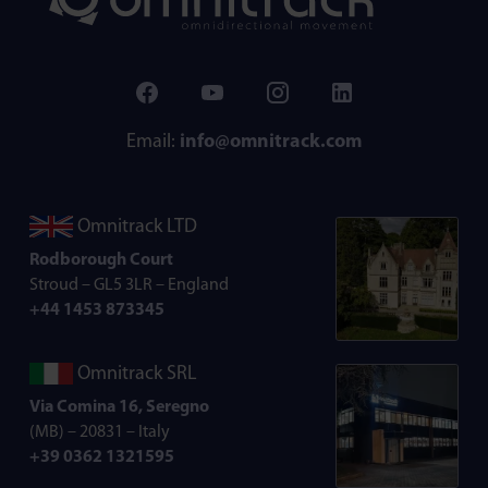
Email:
info@omnitrack.com
Omnitrack LTD
Rodborough Court
Stroud – GL5 3LR – England
+44 1453 873345
Omnitrack SRL
Via Comina 16, Seregno
(MB) – 20831 – Italy
+39 0362 1321595