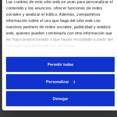
Las cookies de este sitio web se usan para personalizar el
+44 1453 873345
contenido y los anuncios, ofrecer funciones de redes
info@omnitrack.com
sociales y analizar el tráfico. Además, compartimos
información sobre el uso que haga del sitio web con
nuestros partners de redes sociales, publicidad y análisis
web, quienes pueden combinarla con otra información que
les haya proporcionado o que hayan recopilado a partir del
uso que haya hecho de sus servicios.
Permitir todas
Personalizar
Denegar