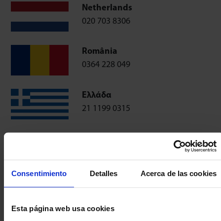
Netherlands
020 703 8306
România
0364 228 049
Ελλάδα
21 1199 0315
Consentimiento
Detalles
Acerca de las cookies
Omnitrack Ltd
Rodborough Court
Esta página web usa cookies
Stroud – GL5 3LR – Inglaterra