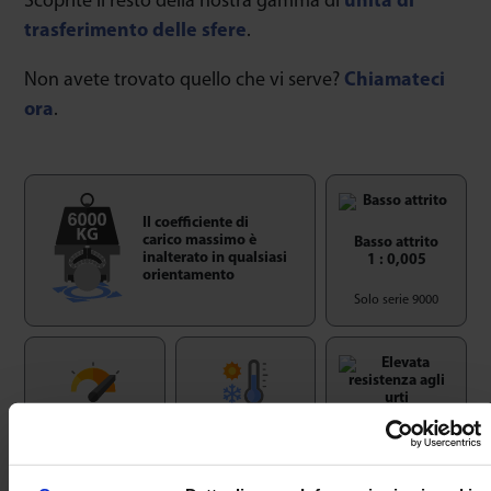
Scoprite il resto della nostra gamma di
unità di
trasferimento delle sfere
.
Non avete trovato quello che vi serve?
Chiamateci
ora
.
Il coefficiente di
carico massimo è
Basso attrito
inalterato in qualsiasi
1 : 0,005
orientamento
Solo serie 9000
Elevata
Velocità
Temperatura
resistenza agli
2m/sec
-50/+160ºC
urti