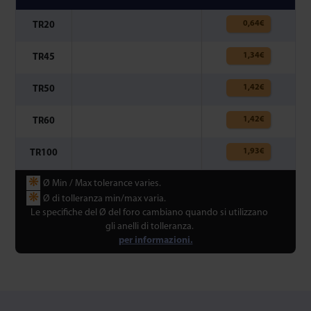
0,64
€
TR20
1,34
€
TR45
1,42
€
TR50
1,42
€
TR60
1,93
€
TR100
❋
Ø Min / Max tolerance varies.
❋
Ø di tolleranza min/max varia.
Le specifiche del Ø del foro cambiano quando si utilizzano
gli anelli di tolleranza.
per informazioni.