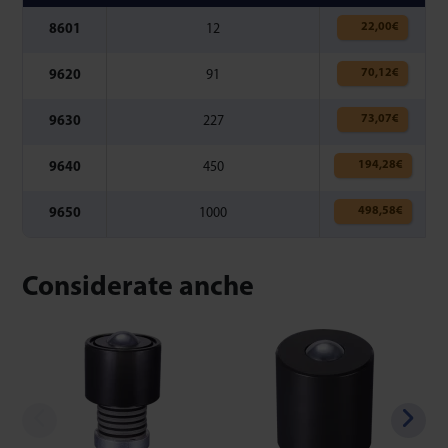
22,00
€
8601
12
70,12
€
9620
91
73,07
€
9630
227
194,28
€
9640
450
498,58
€
9650
1000
Considerate anche