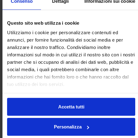
Consenso
Dettagli
Informazioni sui cookie
Riparabile
Questo sito web utilizza i cookie
dall’utente
Utilizziamo i cookie per personalizzare contenuti ed
Carichi irregolari
Solo serie 9000
annunci, per fornire funzionalità dei social media e per
analizzare il nostro traffico. Condividiamo inoltre
informazioni sul modo in cui utilizzi il nostro sito con i nostri
partner che si occupano di analisi dei dati web, pubblicità e
Kit di manutenzione
social media, i quali potrebbero combinarle con altre
informazioni che hai fornito loro o che hanno raccolto dal
Servizio di ricondizionamento di fabbrica
tuo utilizzo dei loro servizi.
per sfere portanti a molla e personalizzate
che richiedono strumentazioni idonee per
Accetta tutti
uno smontaggio sicuro.
Personalizza