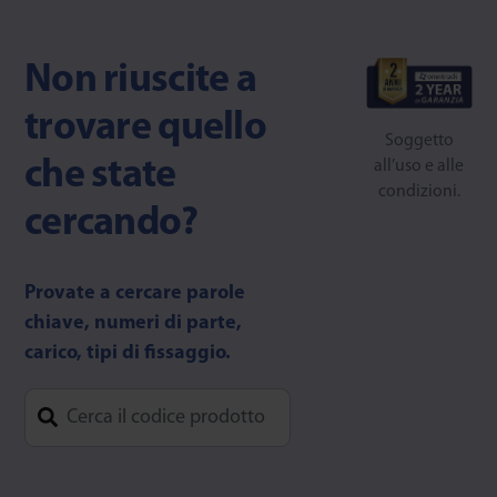
Non riuscite a
trovare quello
Soggetto
che state
all’uso e alle
condizioni.
cercando?
Provate a cercare parole
chiave, numeri di parte,
carico, tipi di fissaggio.
Type 1 or more characters for results.