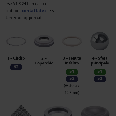
es.: S1-9241. In caso di
dubbio,
contattateci
e vi
terremo aggiornati!
1 – Circlip
2 –
3 – Tenuta
4 – Sfera
Coperchio
in feltro
principale
S2
S1
S1
S2
S2
(Ø sfera >
12.7mm)