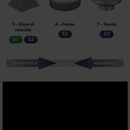
5 – Sfere di
6 – Fermo
7 – Tavola
ricircolo
S2
S2
S1
S2