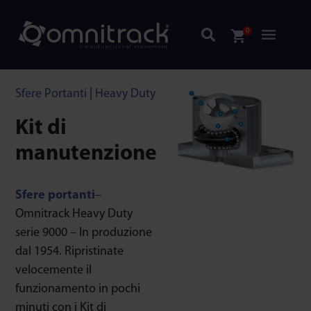
0
Sfere Portanti
|
Heavy Duty
Kit di
manutenzione
Sfere portanti
–
Omnitrack Heavy Duty
serie 9000 – In produzione
dal 1954. Ripristinate
velocemente il
funzionamento in pochi
minuti con i Kit di