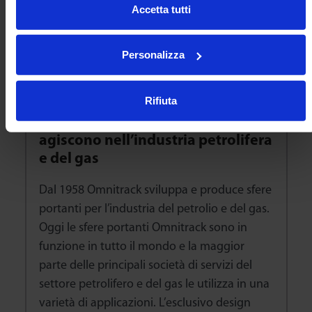
Accetta tutti
Per saperne di più
Personalizza
Rifiuta
Le sfere portanti Omnitrack
agiscono nell’industria petrolifera
e del gas
Dal 1958 Omnitrack sviluppa e produce sfere
portanti per l’industria del petrolio e del gas.
Oggi le sfere portanti Omnitrack sono in
funzione in tutto il mondo e la maggior
parte delle principali società di servizi del
settore petrolifero e del gas le utilizza in una
varietà di applicazioni. L’esclusivo design