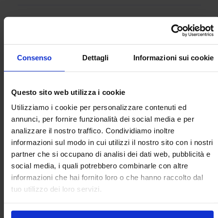
Consenso
Dettagli
Informazioni sui cookie
Perché utilizzare le sfere portanti
heavy-duty di Omnitrack?
Questo sito web utilizza i cookie
Omnitrack is the original manufacturers,
Utilizziamo i cookie per personalizzare contenuti ed
inventors and patentees of the heavy-duty
annunci, per fornire funzionalità dei social media e per
ball transfer unit range, which has been in
analizzare il nostro traffico. Condividiamo inoltre
continuous production since 1954. Read on
informazioni sul modo in cui utilizzi il nostro sito con i nostri
to learn why this range may be suitable for
partner che si occupano di analisi dei dati web, pubblicità e
you. Qual è la storia delle sfere portanti
social media, i quali potrebbero combinarle con altre
heavy-duty? Questo prodotto è stato
informazioni che hai fornito loro o che hanno raccolto dal
tuo utilizzo dei loro servizi.
inizialmente progettato per un impianto di
produzione […]