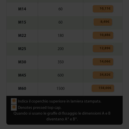
10,11
€
M14
60
8,49
€
M15
60
10,88
€
M22
180
12,89
€
M25
200
14,06
€
M30
350
34,82
€
M45
600
158,00
€
M60
1500
❋
Indica il coperchio superiore in lamiera stampata.
❋
Denotes pressed top cap.
Quando si usano le graffe di fissaggio le dimensioni A e B
diventano A* e B*.