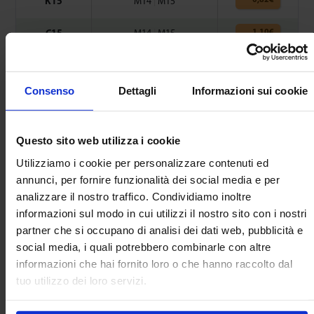
K15
M14
|
M15
1,10
€
C15
M14
|
M15
0,96
€
K22
M22
Consenso
Dettagli
Informazioni sui cookie
1,27
€
C22
M22
1,32
€
K30
M30
Questo sito web utilizza i cookie
Utilizziamo i cookie per personalizzare contenuti ed
1,73
€
C30
M30
annunci, per fornire funzionalità dei social media e per
1,84
€
K45
M45
analizzare il nostro traffico. Condividiamo inoltre
informazioni sul modo in cui utilizzi il nostro sito con i nostri
Clips made from Spring Steel – 0.3mm thick.
partner che si occupano di analisi dei dati web, pubblicità e
The projection is increased by 0.3mm when using the clips.
social media, i quali potrebbero combinarle con altre
informazioni che hai fornito loro o che hanno raccolto dal
Retrazione
tuo utilizzo dei loro servizi.
ottimale ≥ 3 mm