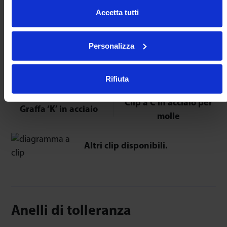
Inserire la graffa nel foro di montaggio.
Accetta tutti
Spingere la sfera portante nella graffa.
le estremità periferiche si espandono e
Personalizza
trattengono la sfera.
Rifiuta
Clip a C in acciaio per
Graffa ‘K’ in acciaio
molle
Altri clip disponibili.
Anelli di tolleranza