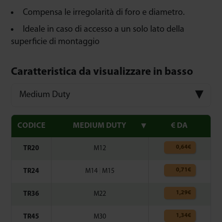
Compensa le irregolarità di foro e diametro.
Ideale in caso di accesso a un solo lato della
superficie di montaggio
Caratteristica da visualizzare in basso
Medium Duty
CODICE
MEDIUM DUTY
€ DA
0,64
€
TR20
M12
0,71
€
TR24
M14
|
M15
1,29
€
TR36
M22
1,34
€
TR45
M30