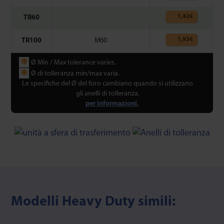
1,42
€
TR60
1,93
€
TR100
M60
❋
Ø Min / Max tolerance varies.
❋
Ø di tolleranza min/max varia.
Le specifiche del Ø del foro cambiano quando si utilizzano
gli anelli di tolleranza.
per informazioni.
Modelli Heavy Duty simili: