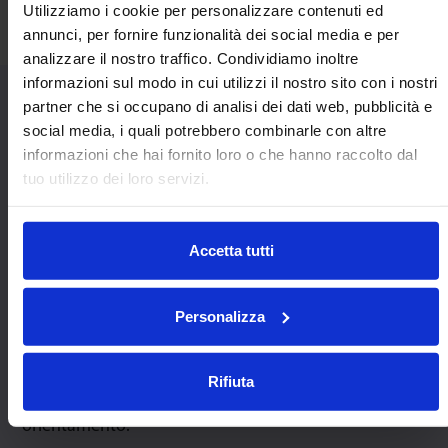
Utilizziamo i cookie per personalizzare contenuti ed
annunci, per fornire funzionalità dei social media e per
analizzare il nostro traffico. Condividiamo inoltre
informazioni sul modo in cui utilizzi il nostro sito con i nostri
partner che si occupano di analisi dei dati web, pubblicità e
Modelli Heavy Duty simili:
social media, i quali potrebbero combinarle con altre
informazioni che hai fornito loro o che hanno raccolto dal
tuo utilizzo dei loro servizi.
Accetta tutti
Personalizza
9221
MSP22
Rifiuta
Capacità massima a qualsiasi angolo di
orientamento.