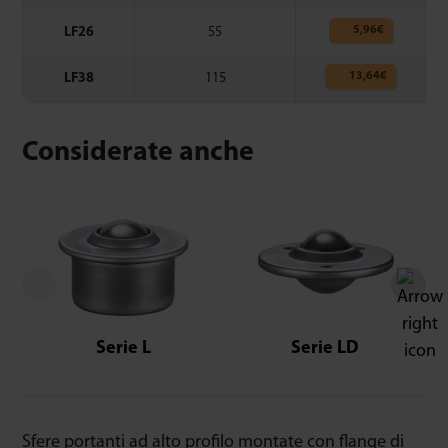
5,96
€
LF26
55
13,64
€
LF38
115
Considerate anche
Serie L
Serie LD
Sfere portanti ad alto profilo montate con flange di