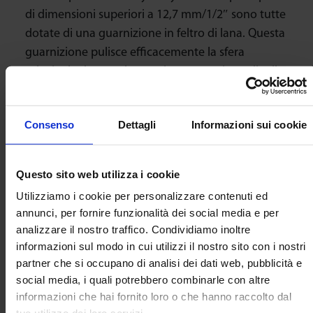
di dimensioni superiori a 12,7 mm/1/2″ sono tutte
dotate di una guarnizione in feltro di lana. Questa
guarnizione pulisce efficacemente la sfera
principale durante la rotazione senza impedire il
cambio di direzione.
Consenso
Dettagli
Informazioni sui cookie
In tutte le serie 9000, le guarnizioni sono
sostituibili. Per le applicazioni ad alta
Questo sito web utilizza i cookie
temperatura, oltre i 150 gradi centigradi, si
Utilizziamo i cookie per personalizzare contenuti ed
consiglia di omettere le guarnizioni. Su richiesta,
annunci, per fornire funzionalità dei social media e per
sono disponibili altri materiali per le guarnizioni.
analizzare il nostro traffico. Condividiamo inoltre
informazioni sul modo in cui utilizzi il nostro sito con i nostri
partner che si occupano di analisi dei dati web, pubblicità e
social media, i quali potrebbero combinarle con altre
Canali di drenaggio
informazioni che hai fornito loro o che hanno raccolto dal