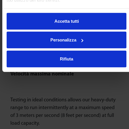
tuo utilizzo dei loro servizi.
Ad eccezione della serie 91, le sfere della serie
Accetta tutti
9000 incorporano un unico canale di scarico. Le
sfere con la sigla “Z” (contesa ardua) e “SS”
Personalizza
(costruzione interamente in acciaio inox) hanno
uno scarico aggiuntivo attraverso il foro centrale.
Rifiuta
Velocità massima nominale
Testing in ideal conditions allows our heavy-duty
range to run intermittently at a maximum speed
of 3 meters per second (8 feet per second) at full
load capacity.