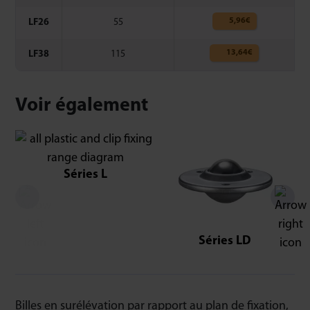
5,96
€
LF26
55
13,64
€
LF38
115
Voir également
Séries L
Séries LD
Billes en surélévation par rapport au plan de fixation,