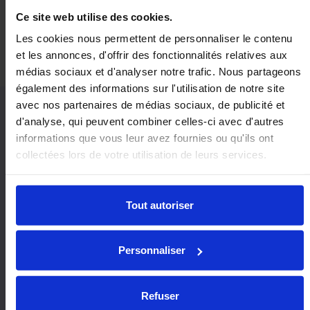
Économie et
Orientation
Ce site web utilise des cookies.
valeur
Horizontale /
Haut
Les cookies nous permettent de personnaliser le contenu
et les annonces, d'offrir des fonctionnalités relatives aux
médias sociaux et d'analyser notre trafic. Nous partageons
également des informations sur l'utilisation de notre site
avec nos partenaires de médias sociaux, de publicité et
d'analyse, qui peuvent combiner celles-ci avec d'autres
Modèles similaires à forte
informations que vous leur avez fournies ou qu'ils ont
charge:
collectées lors de votre utilisation de leurs services.
Tout autoriser
9221
Personnaliser
Refuser
MSP22