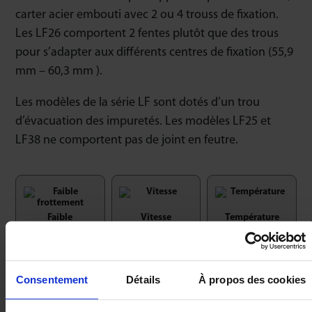
carter acier embouti avec 2 ou 4 trouss de fixation.
Les LF26 comportent 2 fentes plutôt que des trous
pour s’adapter aux différents centres de fixation (55,9
mm – 60,3 mm ).
Les modèles de la série LF sont dotés d’un trou
d’évacuation des impuretés. Les modèles LF25 et
LF38 ne comportent pas de joint en feutre.
Faible
Vitesse
Température
frottement
1m/sec
-20/+80ºC
1 : 0,003
Consentement
Détails
À propos des cookies