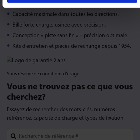
Capacité maximale dans toutes les directions.
Bille forte charge, usinée avec précision.
Conception « piste sans fin » – précision optimale.
Kits d’entretien et pièces de rechange depuis 1954.
Sous réserve de conditions d’usage.
Vous ne trouvez pas ce que vous
cherchez?
Essayez de rechercher des mots-clés, numéros
réfrérence, capacitè de charge et types de fixation.