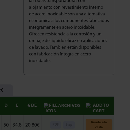
las bolas transportadoras con
alojamiento con revestimiento interno
de acero inoxidable son una alternativa
económica a los componentes fabricados
íntegramente en acero inoxidable.
Ofrecen resistencia a la corrosión y un
drenaje de líquido eficaz en aplicaciones
de lavado. También están disponibles
con fabricación íntegra en acero
inoxidable.
b)
D
E
€ DE
ARCHIVOS
Añadir a la
50
34.8
20,80
€
PDF
Step
cesta