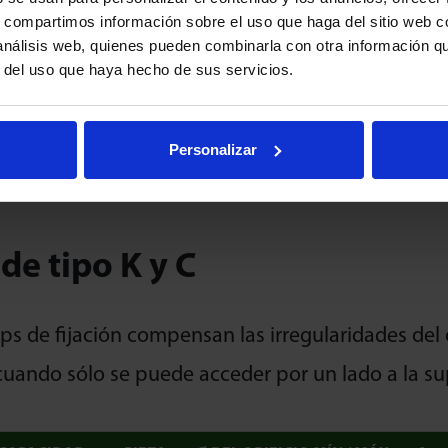
Baja fricción
Velocidad
s, compartimos información sobre el uso que haga del sitio web 
1 : 0,02
1.5m/sec
 análisis web, quienes pueden combinarla con otra información q
r del uso que haya hecho de sus servicios.
esistencia a los golpes
Orientación Horizontal / 
Personalizar
 de tipo K y C
ips de fijación compensan las irregularidades del o
cuando sólo se puede acceder por un lado a la su