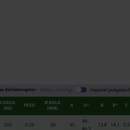
s del interruptor:
Métrico (mm/kg)
Imperial (pulgadas/l
CARGA
Ø BOLA
PESO
A
A*
B
B*
C
(KG)
(MM)
46 -
350
0.29
30
45
13.8
14.1
5.5
46.5