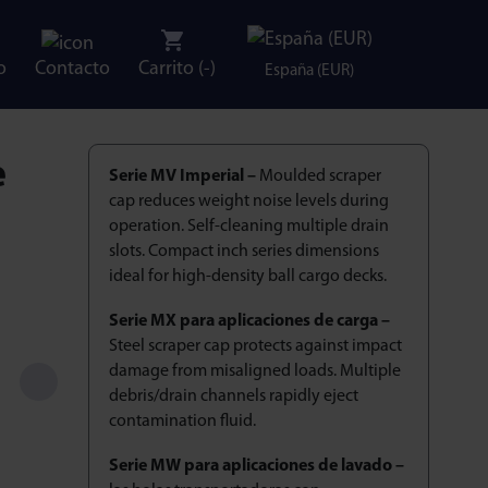
o
Contacto
Carrito (
-
)
España (EUR)
e
Serie MV Imperial –
Moulded scraper
cap reduces weight noise levels during
operation. Self-cleaning multiple drain
slots. Compact inch series dimensions
ideal for high-density ball cargo decks.
Serie MX para aplicaciones de carga –
Steel scraper cap protects against impact
damage from misaligned loads. Multiple
debris/drain channels rapidly eject
contamination fluid.
Serie MW para aplicaciones de lavado –