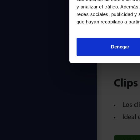
y analizar el tráfico. Ademá
redes sociales, publicidad y
que hayan recopilado a parti
R
Denegar
Clips
Los cl
Ideal 