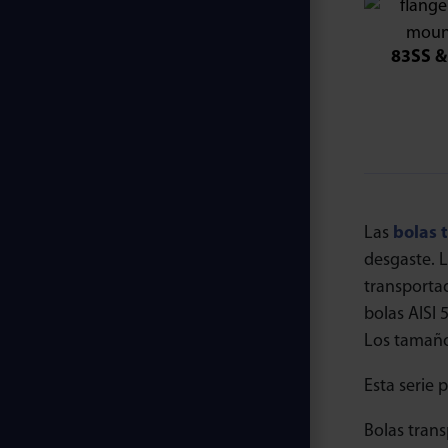
83SS &
Las
bolas 
desgaste. 
transportad
bolas AISI 
Los tamaños
Esta serie 
Bolas trans