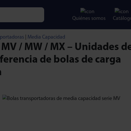
Quiénes somos
Catálog
e characters for results.
sportadoras
|
Media Capacidad
e MV / MW / MX – Unidades d
ferencia de bolas de carga
a