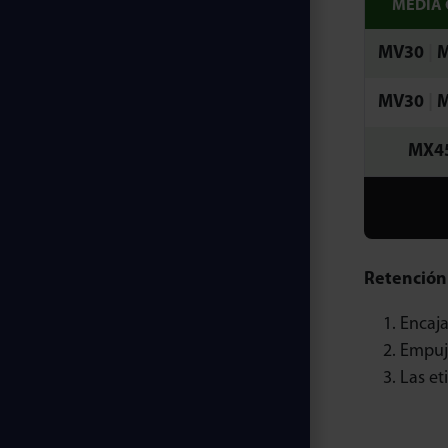
MEDIA
MV30
|
MV30
|
MX4
Retención
Encaja
Empuje
Las et