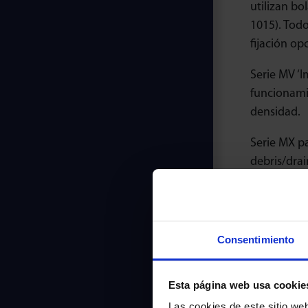
utilizan bo
1015). Todo
fijación op
Serie MV ‘I
funcionamie
densidad.
Serie MX pa
debris/drai
Serie MW p
inoxidable
resistencia
Consentimiento
fabricación
Esta página web usa cookie
Las cookies de este sitio we