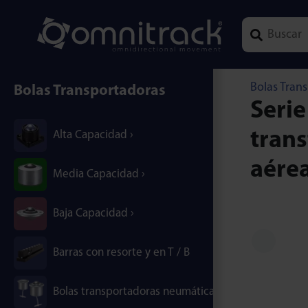
Type 1 or mor
Bolas Tran
Bolas Transportadoras
Seri
trans
Alta Capacidad
aére
Media Capacidad
Baja Capacidad
Barras con resorte y en T / B
Bolas transportadoras neumáticas