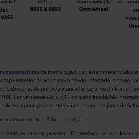
88SS & 98SS
Omniwheel
 93SS
Omn
transportadoras
de media capacidad están mecanizadas en 
La tapa superior de acero mecanizado reforzado protege co
o. Lubricadas de por vida y zincadas para resistir la corrosi
52100. Las versiones «A» y «SS» de acero inoxidable incorpora
 de bola principales ≥19mm incorporan una junta de fieltro
presenta un único orificio de desagüe.
portadoras para carga aérea – De conformidad con las norma