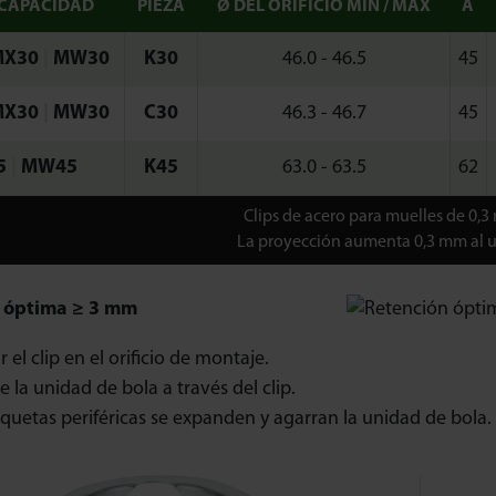
 CAPACIDAD
PIEZA
Ø DEL ORIFICIO MÍN / MÁX
A
MX30
|
MW30
K30
46.0 - 46.5
45
MX30
|
MW30
C30
46.3 - 46.7
45
5
|
MW45
K45
63.0 - 63.5
62
Clips de acero para muelles de 0,3
La proyección aumenta 0,3 mm al util
 óptima ≥ 3 mm
r el clip en el orificio de montaje.
 la unidad de bola a través del clip.
iquetas periféricas se expanden y agarran la unidad de bola.