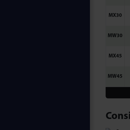
MX30
MW30
MX45
MW45
Cons