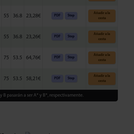
Añadir a la
55
36.8
23,28
€
PDF
Step
cesta
Añadir a la
55
36.8
23,26
€
PDF
Step
cesta
Añadir a la
75
53.5
64,76
€
PDF
Step
cesta
Añadir a la
75
53.5
58,21
€
PDF
Step
cesta
y B pasarán a ser A* y B*, respectivamente.