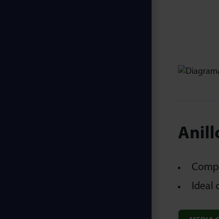
Anill
Compen
Ideal 