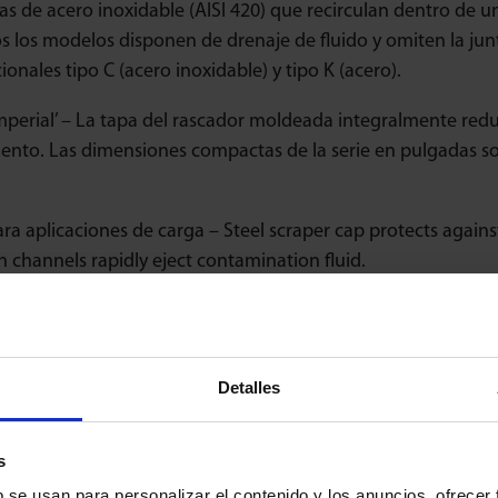
las de acero inoxidable (AISI 420) que recirculan dentro de 
s los modelos disponen de drenaje de fluido y omiten la junta
cionales tipo C (acero inoxidable) y tipo K (acero).
mperial’ – La tapa del rascador moldeada integralmente reduc
nto. Las dimensiones compactas de la serie en pulgadas son
ra aplicaciones de carga – Steel scraper cap protects agai
n channels rapidly eject contamination fluid.
ara aplicaciones de lavado – las bolas transportadoras con 
 son una alternativa económica a los componentes fabricado
 a la corrosión y un drenaje de líquido eficaz en aplicacione
Detalles
 íntegra en acero inoxidable.
s
b se usan para personalizar el contenido y los anuncios, ofrecer