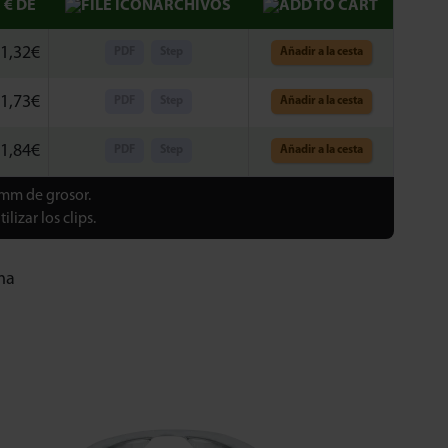
€ DE
ARCHIVOS
1,32
€
PDF
Step
Añadir a la cesta
1,73
€
PDF
Step
Añadir a la cesta
1,84
€
PDF
Step
Añadir a la cesta
 mm de grosor.
izar los clips.