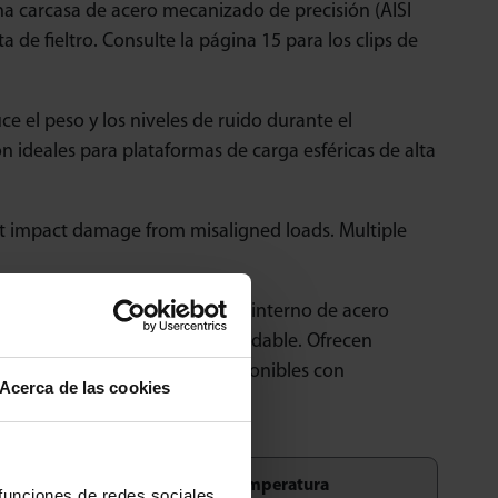
una carcasa de acero mecanizado de precisión (AISI
 de fieltro. Consulte la página 15 para los clips de
e el peso y los niveles de ruido durante el
 ideales para plataformas de carga esféricas de alta
nst impact damage from misaligned loads. Multiple
alojamiento con revestimiento interno de acero
s íntegramente en acero inoxidable. Ofrecen
s de lavado. También están disponibles con
Acerca de las cookies
 funciones de redes sociales