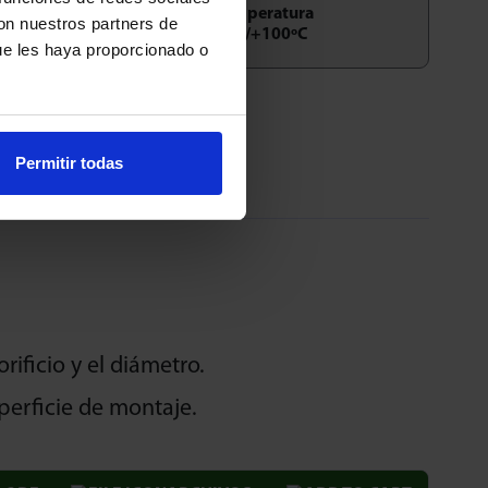
Temperatura
con nuestros partners de
-30/+100ºC
ue les haya proporcionado o
Arriba
Permitir todas
rificio y el diámetro.
perficie de montaje.