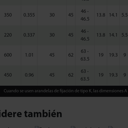
46 -
350
0.355
30
45
13.8
14.1
5.5
46.5
46 -
220
0.337
30
45
13.8
14.1
5.5
46.5
63 -
600
1.01
45
62
19
19.3
9
63.5
63 -
450
0.96
45
62
19
19.3
9
63.5
Cuando se usen arandelas de fijación de tipo K, las dimensiones A 
idere también