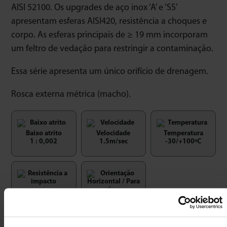
AISI 52100. Os upgrades de aço inox ‘A’ e ‘SS’
apresentam esferas AISI420, resistência a choques e
corpo. As esferas principais de ≥ 19 mm incorporam
um feltro de vedação para restringir a contaminação.
Essa série apresenta um único orifício de drenagem.
Rosca externa métrica (macho).
Baixo atrito
Velocidade
Temperatura
1 : 0,002
1.5m/sec
-30/+100ºC
Resistência a
Orientação
impacto
Horizontal / Para
cima