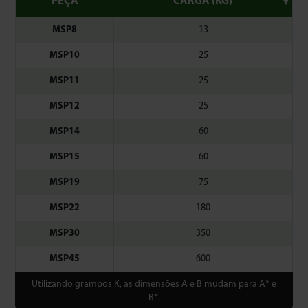
PEÇA
CARGA (KG)
MSP8
13
MSP10
25
MSP11
25
MSP12
25
MSP14
60
MSP15
60
MSP19
75
MSP22
180
MSP30
350
MSP45
600
Utilizando grampos K, as dimensões A e B mudam para A* e
B*.