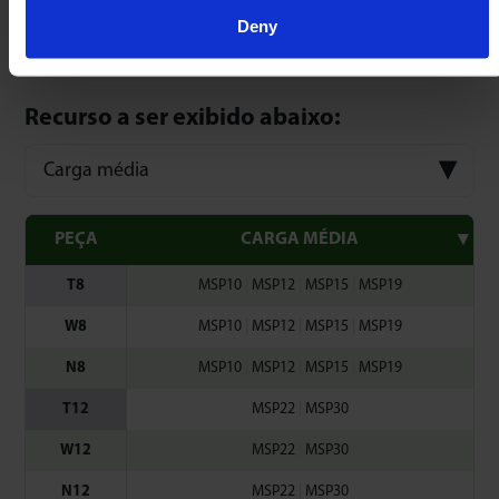
Deny
Fixação com porcas e arruelas
Recurso a ser exibido abaixo:
Carga média
PEÇA
CARGA MÉDIA
T8
MSP10
|
MSP12
|
MSP15
|
MSP19
W8
MSP10
|
MSP12
|
MSP15
|
MSP19
N8
MSP10
|
MSP12
|
MSP15
|
MSP19
T12
MSP22
|
MSP30
W12
MSP22
|
MSP30
N12
MSP22
|
MSP30