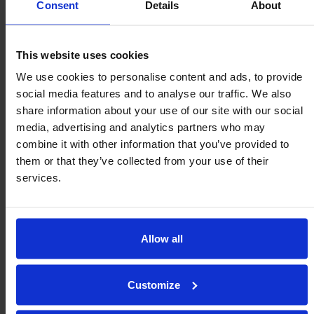
Consent
Details
About
This website uses cookies
Porca e arruela Nyloc + Kits
We use cookies to personalise content and ads, to provide
insertores de madeira em ‘T’
social media features and to analyse our traffic. We also
share information about your use of our site with our social
media, advertising and analytics partners who may
Use com as séries 81 e 91 para serviços pesados, a
combine it with other information that you’ve provided to
série MSP para serviços médios e os rolamentos de
them or that they’ve collected from your use of their
esferas Omnicaster.
services.
Allow all
Fixação com inserção em madeira
Customize