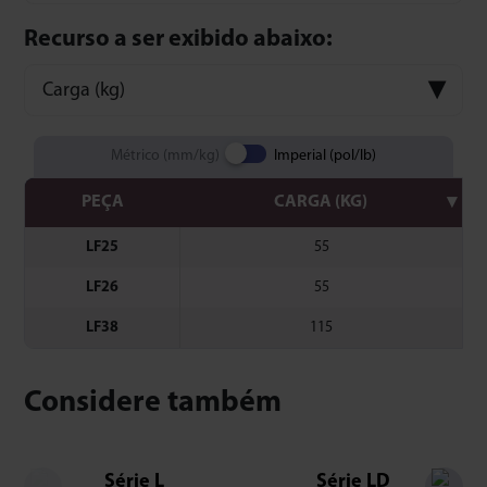
Recurso a ser exibido abaixo:
Carga (kg)
Métrico (mm/kg)
Imperial (pol/lb)
PEÇA
CARGA (KG)
LF25
55
LF26
55
LF38
115
Considere também
Série L
Série LD