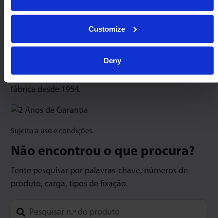
Capacidade máxima em qualquer ângulo de
orientação.
Customize
Construção usinada com precisão para serviços
pesados.
Deny
Design de ‘trilha infinita’ – Precisão mais suave.
Kits de manutenção e peças de reposição de
fábrica desde 1954.
Sujeito a uso e condições.
Não encontrou o que procura?
Tente pesquisar por palavras-chave, números de
produto, carga, tipos de fixação.