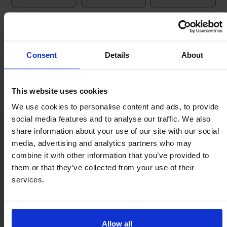
Orientação
Consent
Details
About
Economia e valor
Horizontal / Para
cima
This website uses cookies
We use cookies to personalise content and ads, to provide
social media features and to analyse our traffic. We also
share information about your use of our site with our social
Modelos similares para serviços
media, advertising and analytics partners who may
combine it with other information that you’ve provided to
pesados:
them or that they’ve collected from your use of their
services.
9221
MSP22
Allow all