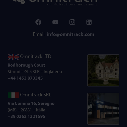
Email:
info@omnitrack.com
Omnitrack LTD
Rodborough Court
Stroud – GL5 3LR – Inglaterra
+44 1453 873345
Omnitrack SRL
Via Comina 16, Seregno
(MB) – 20831 – Itália
+39 0362 1321595