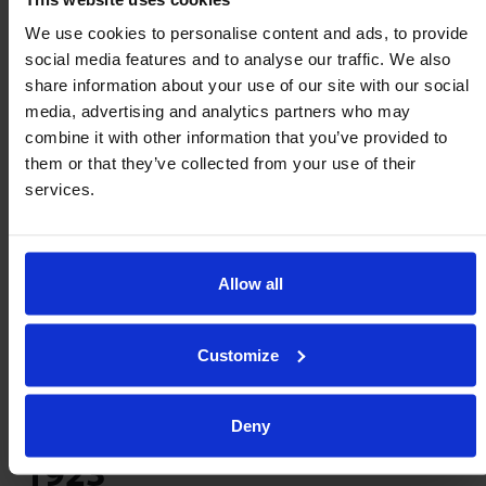
Criação e lançamento do ‘Linisher’ de
We use cookies to personalise content and ads, to provide
correia.
social media features and to analyse our traffic. We also
share information about your use of our site with our social
media, advertising and analytics partners who may
combine it with other information that you’ve provided to
1928
them or that they’ve collected from your use of their
services.
Rolos e rodas de skate
Lançamento de rolos transportadores por
Allow all
gravidade, Skatewheels e sistemas de
estantes dinâmicas.
Customize
Deny
1923