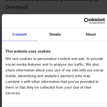
Omnitrack.
1930
Consent
Details
About
Linisher
This website uses cookies
Criação e lançamento do ‘Linisher’ de
We use cookies to personalise content and ads, to provide
correia.
social media features and to analyse our traffic. We also
share information about your use of our site with our social
media, advertising and analytics partners who may
combine it with other information that you’ve provided to
them or that they’ve collected from your use of their
1928
services.
Rolos e rodas de skate