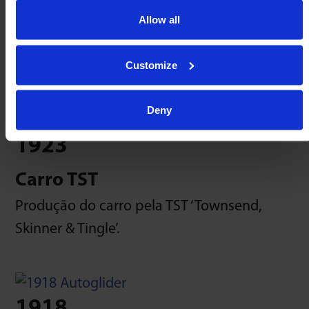
Lançamento de rolos transportadores por
Allow all
gravidade, Skatewheels e sistemas de
estantes dinâmicas.
Customize
Deny
1923
Carro TST
Produção do carro pela TST ‘Townsend,
Skinner & Tingle’.
1918