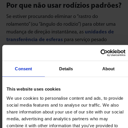
Por que não usar rodízios padrões?
Se estiver procurando eliminar o “rastro do
rolamento” (ou “ângulo do rodízio”) para obter uma
mudança de direção instantânea, as
unidades de
transferência de esferas
para serviço pesado
conseguirão isso. Para aplicações domésticas mais
leves, em que se deseja reduzir o ângulo de
arrasto/rotação, os Omnicastors oferecem
Consent
Details
About
capacidade de giro mais justa, manobrabilidade
precisa e mudança de direção mais rápida do que os
rolamentos convencionais.
This website uses cookies
We use cookies to personalise content and ads, to provide
social media features and to analyse our traffic. We also
share information about your use of our site with our social
Como instalar os rodízios?
media, advertising and analytics partners who may
combine it with other information that you’ve provided to