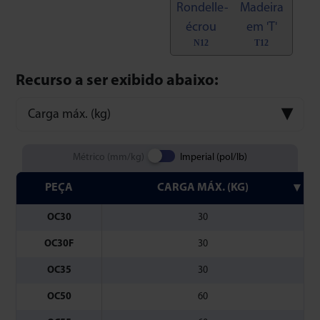
N12
T12
Recurso a ser exibido abaixo:
Carga máx. (kg)
Métrico (mm/kg)
Imperial (pol/lb)
PEÇA
CARGA MÁX. (KG)
OC30
30
OC30F
30
OC35
30
OC50
60