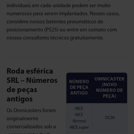
individuais em cada unidade podem ser muito
numerosos para serem implantados. Nesses casos,
considere nossos batentes pneumáticos de
posicionamento (PS25) ou entre em contato com
nossos consultores técnicos gratuitamente.
Roda esférica
SRL – Números
OMNICASTER
NÚMERO
(NOVO
DE PEÇA
de peças
NÚMERO DE
ANTIGO
PEÇA)
antigos
NICE
Os Omnicasters foram
NICE
OC30
originalmente
Normal
comercializados sob a
NICE super