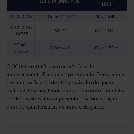
ESFERA (MM / POL)
LBS)
OC30 – OC35
35mm / 1 3/16”
30kg / 65lbs
OC50 – OC55
50 / 2”
60kg / 130lbs
– OC55B
OC100 –
103mm / 4’
80kg / 175lbs
OC100B
O OC100 e o 100B usam uma “esfera de
amortecimento Elastomar” patenteada. Esse material
tem um coeficiente de atrito mais alto do que o
material de resina fenólica usado em outros modelos
de Omnicasters, mas representa uma boa relação
entre as características de atrito e desgaste.