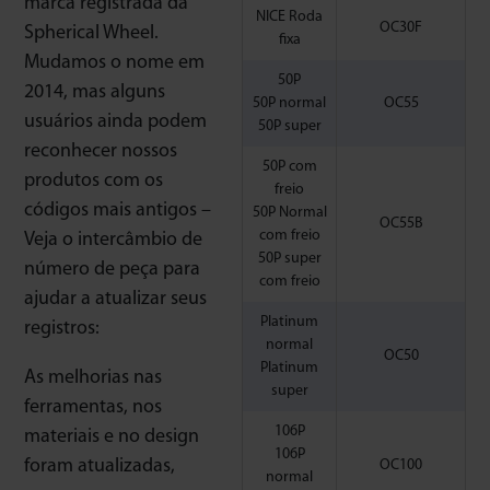
marca registrada da
NICE Roda
OC30F
Spherical Wheel.
fixa
Mudamos o nome em
50P
2014, mas alguns
50P normal
OC55
usuários ainda podem
50P super
reconhecer nossos
50P com
produtos com os
freio
códigos mais antigos –
50P Normal
OC55B
com freio
Veja o intercâmbio de
50P super
número de peça para
com freio
ajudar a atualizar seus
Platinum
registros:
normal
OC50
Platinum
As melhorias nas
super
ferramentas, nos
106P
materiais e no design
106P
foram atualizadas,
OC100
normal