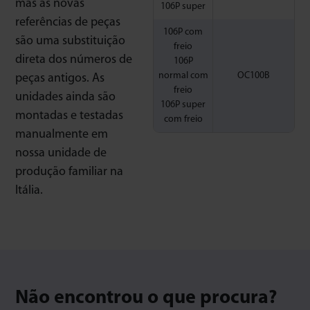
mas as novas
106P super
referências de peças
106P com
são uma substituição
freio
direta dos números de
106P
normal com
OC100B
peças antigos. As
freio
unidades ainda são
106P super
montadas e testadas
com freio
manualmente em
nossa unidade de
produção familiar na
Itália.
Não encontrou o que procura?