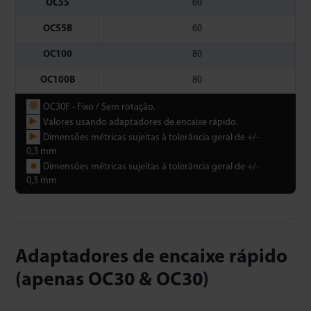
OC55
60
OC55B
60
OC100
80
OC100B
80
❋
OC30F - Fixo / Sem rotação.
►
Valores usando adaptadores de encaixe rápido.
►
Dimensões métricas sujeitas à tolerância geral de +/-
0,3 mm
●
Dimensões métricas sujeitas à tolerância geral de +/-
0,3 mm
Adaptadores de encaixe rápido
(apenas OC30 & OC30)