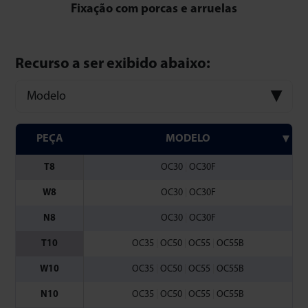
Fixação com porcas e arruelas
Recurso a ser exibido abaixo:
Modelo
PEÇA
MODELO
T8
OC30
|
OC30F
W8
OC30
|
OC30F
N8
OC30
|
OC30F
T10
OC35
|
OC50
|
OC55
|
OC55B
W10
OC35
|
OC50
|
OC55
|
OC55B
N10
OC35
|
OC50
|
OC55
|
OC55B